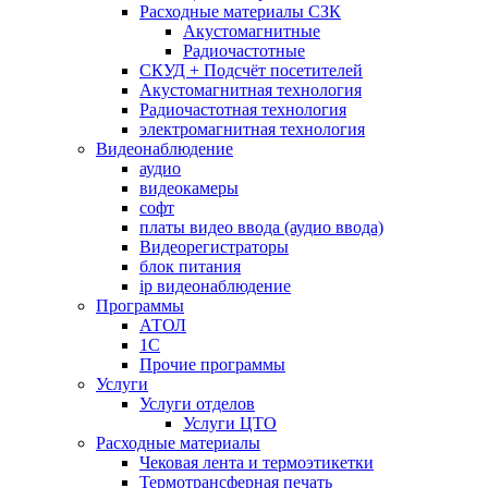
Расходные материалы СЗК
Акустомагнитные
Радиочастотные
СКУД + Подсчёт посетителей
Акустомагнитная технология
Радиочастотная технология
электромагнитная технология
Видеонаблюдение
аудио
видеокамеры
софт
платы видео ввода (аудио ввода)
Видеорегистраторы
блок питания
ip видеонаблюдение
Программы
АТОЛ
1С
Прочие программы
Услуги
Услуги отделов
Услуги ЦТО
Расходные материалы
Чековая лента и термоэтикетки
Термотрансферная печать