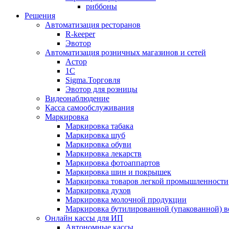
риббоны
Решения
Автоматизация ресторанов
R-keeper
Эвотор
Автоматизация розничных магазинов и сетей
Астор
1С
Sigma.Торговля
Эвотор для розницы
Видеонаблюдение
Касса самообслуживания
Маркировка
Маркировка табака
Маркировка шуб
Маркировка обуви
Маркировка лекарств
Маркировка фотоаппартов
Маркировка шин и покрышек
Маркировка товаров легкой промышленности
Маркировка духов
Маркировка молочной продукции
Маркировка бутилированной (упакованной) 
Онлайн кассы для ИП
Автономные кассы