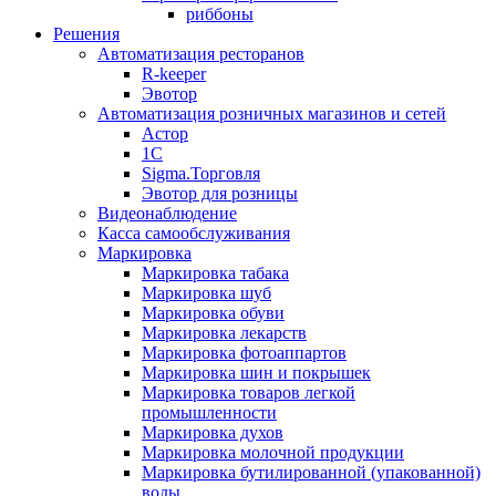
риббоны
Решения
Автоматизация ресторанов
R-keeper
Эвотор
Автоматизация розничных магазинов и сетей
Астор
1С
Sigma.Торговля
Эвотор для розницы
Видеонаблюдение
Касса самообслуживания
Маркировка
Маркировка табака
Маркировка шуб
Маркировка обуви
Маркировка лекарств
Маркировка фотоаппартов
Маркировка шин и покрышек
Маркировка товаров легкой
промышленности
Маркировка духов
Маркировка молочной продукции
Маркировка бутилированной (упакованной)
воды