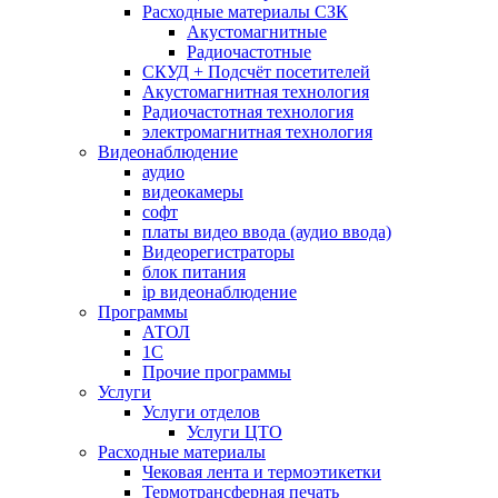
Расходные материалы СЗК
Акустомагнитные
Радиочастотные
СКУД + Подсчёт посетителей
Акустомагнитная технология
Радиочастотная технология
электромагнитная технология
Видеонаблюдение
аудио
видеокамеры
софт
платы видео ввода (аудио ввода)
Видеорегистраторы
блок питания
ip видеонаблюдение
Программы
АТОЛ
1С
Прочие программы
Услуги
Услуги отделов
Услуги ЦТО
Расходные материалы
Чековая лента и термоэтикетки
Термотрансферная печать