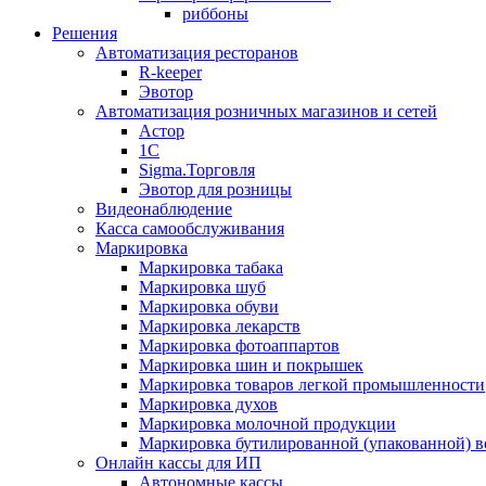
риббоны
Решения
Автоматизация ресторанов
R-keeper
Эвотор
Автоматизация розничных магазинов и сетей
Астор
1С
Sigma.Торговля
Эвотор для розницы
Видеонаблюдение
Касса самообслуживания
Маркировка
Маркировка табака
Маркировка шуб
Маркировка обуви
Маркировка лекарств
Маркировка фотоаппартов
Маркировка шин и покрышек
Маркировка товаров легкой промышленности
Маркировка духов
Маркировка молочной продукции
Маркировка бутилированной (упакованной) 
Онлайн кассы для ИП
Автономные кассы