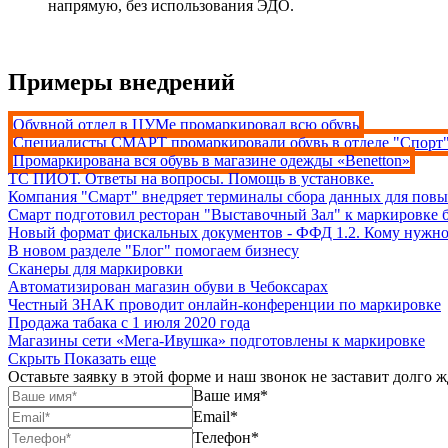
напрямую, без использования ЭДО.
Примеры внедрений
Обувной отдел в ЦУМе промаркировал всю обувь
Специалисты СМАРТ промаркировали обувь в отделе "Спорт
Промаркирована вся обувь в магазине одежды «Benetton»
ТС ПИОТ. Ответы на вопросы. Помощь в установке.
Компания "Смарт" внедряет терминалы сбора данных для пов
Смарт подготовил ресторан "Выставочный Зал" к маркировке
Новый формат фискальных документов - ФФД 1.2. Кому нужно
В новом разделе "Блог" помогаем бизнесу
Сканеры для маркировки
Автоматизирован магазин обуви в Чебоксарах
Честный ЗНАК проводит онлайн-конференции по маркировке
Продажа табака с 1 июля 2020 года
Магазины сети «Мега-Ивушка» подготовлены к маркировке
Скрыть
Показать еще
Оставьте заявку в этой форме и наш звонок не заставит долго ж
Ваше имя
*
Email
*
Телефон
*