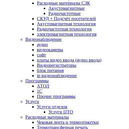
Расходные материалы СЗК
Акустомагнитные
Радиочастотные
СКУД + Подсчёт посетителей
Акустомагнитная технология
Радиочастотная технология
электромагнитная технология
Видеонаблюдение
аудио
видеокамеры
софт
платы видео ввода (аудио ввода)
Видеорегистраторы
блок питания
ip видеонаблюдение
Программы
АТОЛ
1С
Прочие программы
Услуги
Услуги отделов
Услуги ЦТО
Расходные материалы
Чековая лента и термоэтикетки
Термотрансферная печать