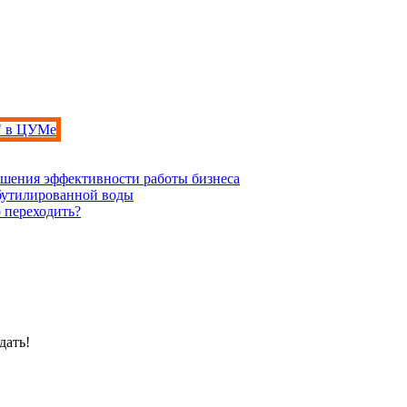
" в ЦУМе
ышения эффективности работы бизнеса
 бутилированной воды
 переходить?
дать!