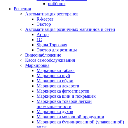
риббоны
Решения
Автоматизация ресторанов
R-keeper
Эвотор
Автоматизация розничных магазинов и сетей
Астор
1С
Sigma.Торговля
Эвотор для розницы
Видеонаблюдение
Касса самообслуживания
Маркировка
Маркировка табака
Маркировка шуб
Маркировка обуви
Маркировка лекарств
Маркировка фотоаппартов
Маркировка шин и покрышек
Маркировка товаров легкой
промышленности
Маркировка духов
Маркировка молочной продукции
Маркировка бутилированной (упакованной)
воды