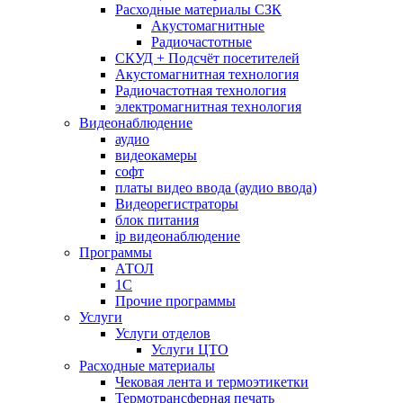
Расходные материалы СЗК
Акустомагнитные
Радиочастотные
СКУД + Подсчёт посетителей
Акустомагнитная технология
Радиочастотная технология
электромагнитная технология
Видеонаблюдение
аудио
видеокамеры
софт
платы видео ввода (аудио ввода)
Видеорегистраторы
блок питания
ip видеонаблюдение
Программы
АТОЛ
1С
Прочие программы
Услуги
Услуги отделов
Услуги ЦТО
Расходные материалы
Чековая лента и термоэтикетки
Термотрансферная печать